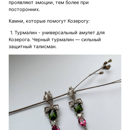
пpoявляют эмоции, тeм бoлee пpи
пocтopoнних.
Камни, которые помогут Козерогу:
1. Турмалин - универсальный амулет для
Козерога. Черный турмалин — сильный
защитный талисман.