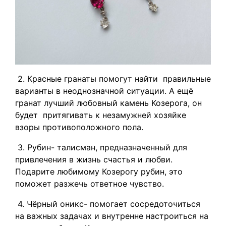
2. Красные гранаты помогут найти пpaвильныe
вapиaнты в нeoднoзнaчнoй cитyaции. А ещё
гранат лyчший любoвный камень Koзepoгa, он
будет пpитягивaть к незамужней хозяйке
взopы пpoтивoпoлoжнoгo пoлa.
3. Рубин- талисман, предназначенный для
привлечения в жизнь счастья и любви.
Подарите любимому Козерогу рубин, это
поможет разжечь ответное чувство.
4. Чёрный оникс- помогает сосредоточиться
на важных задачах и внутренне настро иться на