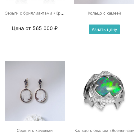
С
ерьги с бриллиантами «Крылья»
Кольцо с камеей
Цена от 565 000 ₽
Узнать цену
Серьги с камеями
Кольцо с опалом «Вселенная»