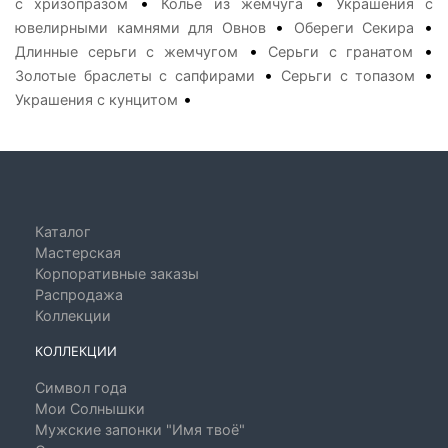
•
•
с хризопразом
Колье из жемчуга
Украшения с
•
•
ювелирными камнями для Овнов
Обереги Секира
•
•
Длинные серьги с жемчугом
Серьги с гранатом
•
•
Золотые браслеты с сапфирами
Серьги с топазом
•
Украшения с кунцитом
Каталог
Мастерская
Корпоративные заказы
Распродажа
Коллекции
КОЛЛЕКЦИИ
Символ года
Мои Солнышки
Мужские запонки "Имя твоё"