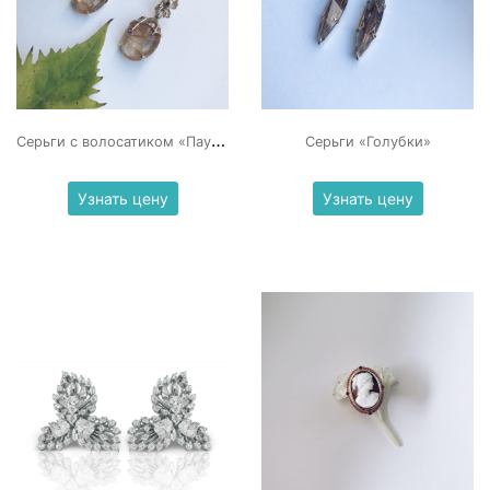
С
ерьги с волосатиком «Паучки»
Серьги «Голубки»
Узнать цену
Узнать цену