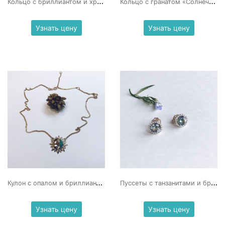
К
ольцо с бриллиантом и хризопразом «Прима»
К
ольцо с гранатом «Солнечная поляна»
Узнать цену
Узнать цену
К
улон с опалом и бриллиантами «Вселенная»
П
уссеты с танзанитами и бриллиантами
Узнать цену
Узнать цену