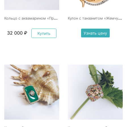
К
ольцо с аквамарином «Призёр»
К
улон с танзанитом «Жемчужница»
32 000 ₽
Узнать цену
Купить