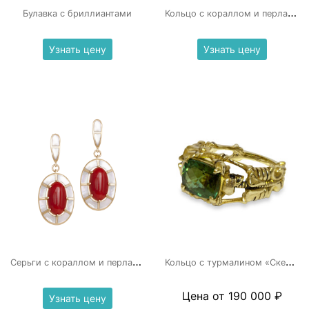
К
ольцо с кораллом и перламутром
Булавка с бриллиантами
Узнать цену
Узнать цену
С
ерьги с кораллом и перламутром
К
ольцо с турмалином «Скелетон»
Цена от 190 000 ₽
Узнать цену