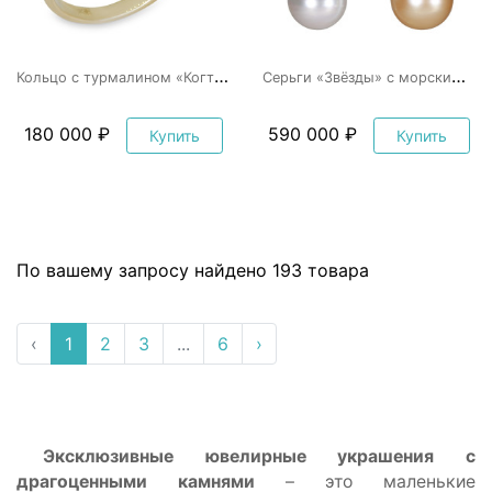
К
ольцо с турмалином «Когти Дракона»
С
ерьги «Звёзды» с морским жемчугом
180 000 ₽
590 000 ₽
Купить
Купить
По вашему запросу найдено 193 товара
‹
1
2
3
...
6
›
Эксклюзивные ювелирные украшения с
драгоценными камнями
– это маленькие