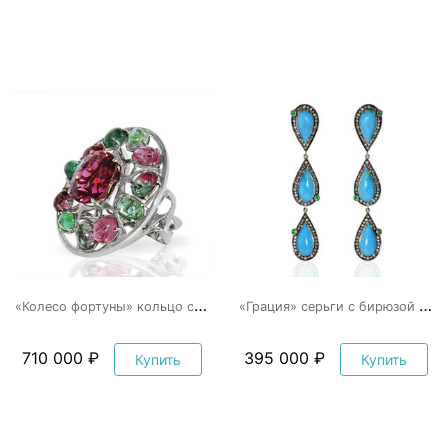
«
Колесо фортуны» кольцо с турмалинами
«
Грация» серьги с бирюзой и бриллиантами
710 000 ₽
395 000 ₽
Купить
Купить