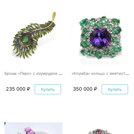
Б
рошь «Перо» с изумрудом и сапфирами
«
Клумба» кольцо с аметистом и изумрудами
235 000 ₽
350 000 ₽
Купить
Купить