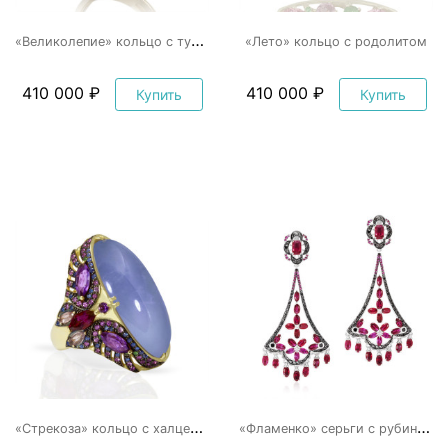
«
Великолепие» кольцо с турмалином, родолитом и бриллиантами
«Лето» кольцо с родолитом
410 000 ₽
410 000 ₽
Купить
Купить
«
Стрекоза» кольцо с халцедоном
«
Фламенко» серьги с рубинами и черными бриллиантами