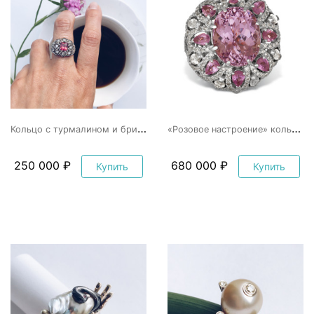
К
ольцо с турмалином и бриллиантами
«
Розовое настроение» кольцо с кунцитом, сапфирами и бриллиантами
250 000 ₽
680 000 ₽
Купить
Купить