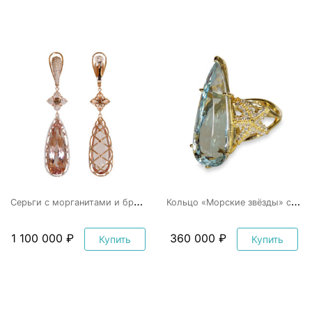
С
ерьги с морганитами и бриллиантами
К
ольцо «Морские звёзды» с аквамарином
1 100 000 ₽
360 000 ₽
Купить
Купить