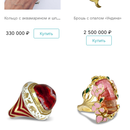
К
ольцо с аквамарином и шпинелью
Брошь с опалом «Ундина»
2 500 000 ₽
330 000 ₽
Купить
Купить