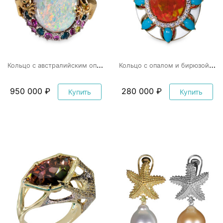
К
ольцо с австралийским опалом «Лягушки»
К
ольцо с опалом и бирюзой «Русская красавица»
950 000 ₽
280 000 ₽
Купить
Купить