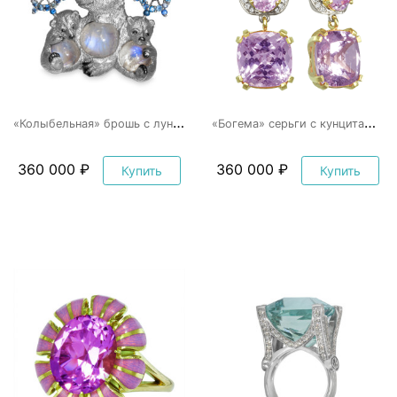
«
Колыбельная» брошь с лунным камнем
«
Богема» серьги с кунцитами и бриллианатми
360 000 ₽
360 000 ₽
Купить
Купить