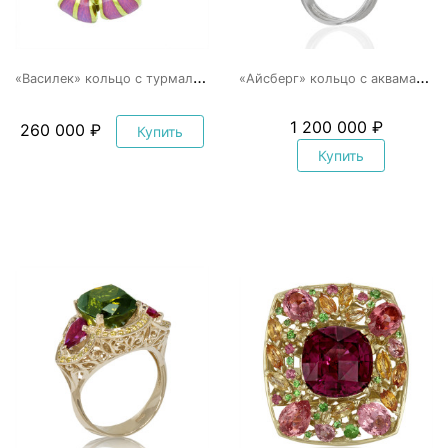
«
Василек» кольцо с турмалином и эмалью
«
Айсберг» кольцо с аквамарином и бриллиантами
1 200 000 ₽
260 000 ₽
Купить
Купить