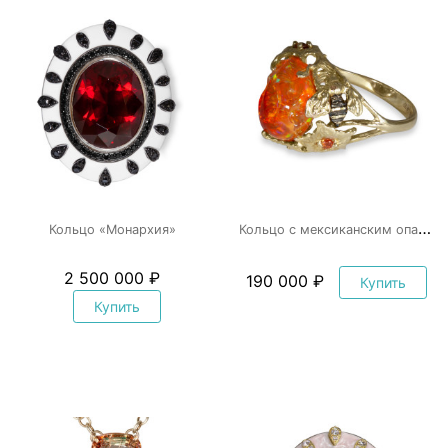
К
ольцо с мексиканским опалом «Мёд»
Кольцо «Монархия»
2 500 000 ₽
190 000 ₽
Купить
Купить