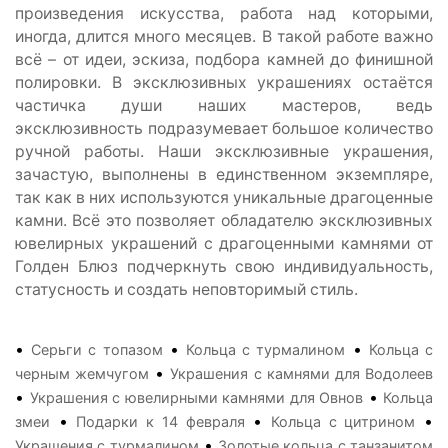
произведения искусства, работа над которыми,
иногда, длится много месяцев. В такой работе важно
всё – от идеи, эскиза, подбора камней до финишной
полировки. В эксклюзивных украшениях остаётся
частичка души наших мастеров, ведь
эксклюзивность подразумевает большое количество
ручной работы. Наши эксклюзивные украшения,
зачастую, выполнены в единственном экземпляре,
так как в них используются уникальные драгоценные
камни. Всё это позволяет обладателю эксклюзивных
ювелирных украшений с драгоценными камнями от
Голден Блюз подчеркнуть свою индивидуальность,
статусность и создать неповторимый стиль.
•
•
•
Серьги с топазом
Кольца с турмалином
Кольца с
•
черным жемчугом
Украшения с камнями для Водолеев
•
•
Украшения с ювелирными камнями для Овнов
Кольца
•
•
•
змеи
Подарки к 14 февраля
Кольца с цитрином
•
Украшения с турмалином
Золотые кольца с танзанитом