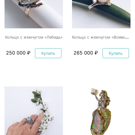
К
ольцо с жемчугом «Всевидящее око»
Кольцо с жемчугом «Лебедь»
250 000 ₽
265 000 ₽
Купить
Купить