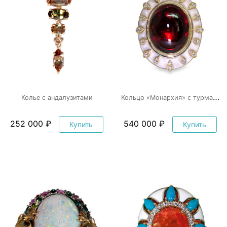
К
ольцо «Монархия» с турмалином
Колье с андалузитами
252 000 ₽
540 000 ₽
Купить
Купить