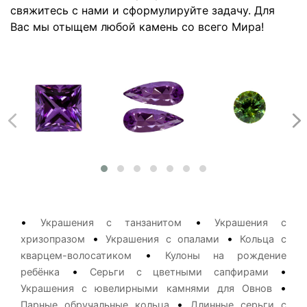
свяжитесь с нами и сформулируйте задачу. Для
Вас мы отыщем любой камень со всего Мира!
•
•
Украшения с танзанитом
Украшения с
•
•
хризопразом
Украшения с опалами
Кольца с
•
кварцем-волосатиком
Кулоны на рождение
•
•
ребёнка
Серьги с цветными сапфирами
•
Украшения с ювелирными камнями для Овнов
•
Парные обручальные кольца
Длинные серьги с