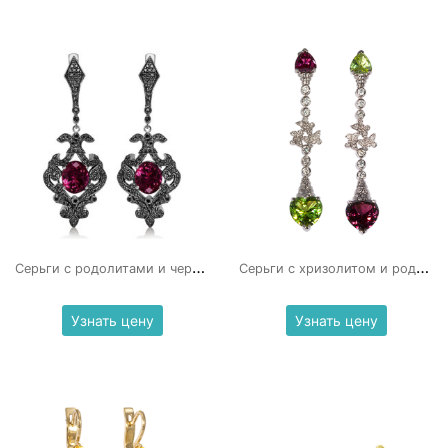
С
ерьги с родолитами и черными бриллиантами
С
ерьги с хризолитом и родолитом
Узнать цену
Узнать цену