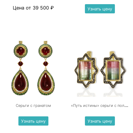
Цена от 39 500 ₽
Узнать цену
«
Путь истины» серьги с полихромным турмалином
Серьги с гранатом
Узнать цену
Узнать цену