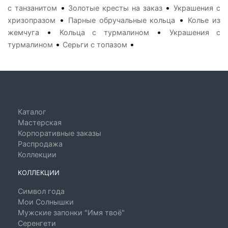
•
•
с танзанитом
Золотые кресты на заказ
Украшения с
•
•
хризопразом
Парные обручальные кольца
Колье из
•
•
жемчуга
Кольца с турмалином
Украшения с
•
•
турмалином
Серьги с топазом
Каталог
Мастерская
Корпоративные заказы
Распродажа
Коллекции
КОЛЛЕКЦИИ
Символ года
Мои Солнышки
Мужские запонки "Имя твоё"
Серенгети