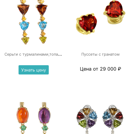
С
ерьги с турмалинами,топазами,гранатами
Пуссеты с гранатом
Цена от 29 000 ₽
Узнать цену