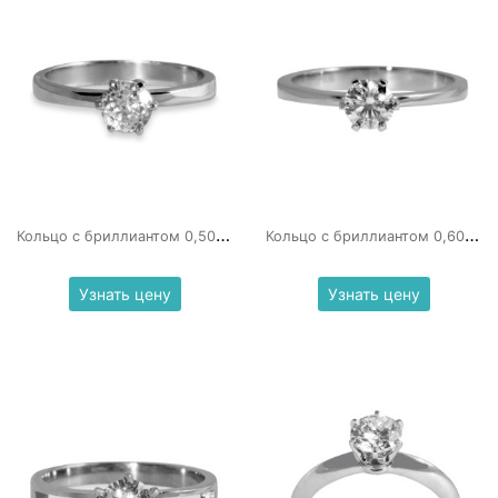
К
ольцо с бриллиантом 0,50 карат
К
ольцо с бриллиантом 0,60 карат
Узнать цену
Узнать цену