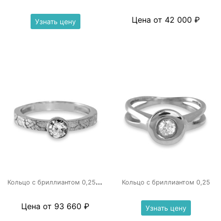
Цена от 42 000 ₽
Узнать цену
К
ольцо с бриллиантом 0,25 карат
Кольцо с бриллиантом 0,25
Цена от 93 660 ₽
Узнать цену