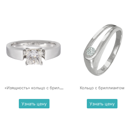
«
Изящность» кольцо с бриллиантом
Кольцо с бриллиантом
Узнать цену
Узнать цену