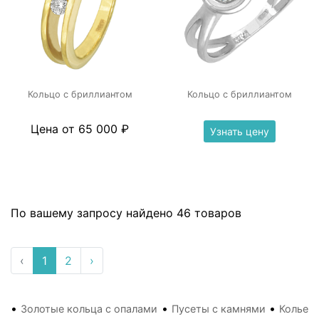
Кольцо с бриллиантом
Кольцо с бриллиантом
Цена от 65 000 ₽
Узнать цену
По вашему запросу найдено 46 товаров
‹
1
2
›
•
•
•
Золотые кольца с опалами
Пусеты с камнями
Колье