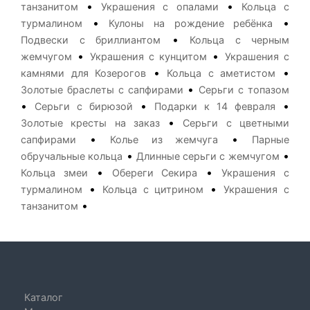
•
•
танзанитом
Украшения с опалами
Кольца с
•
•
турмалином
Кулоны на рождение ребёнка
•
Подвески с бриллиантом
Кольца с черным
•
•
жемчугом
Украшения с кунцитом
Украшения с
•
•
камнями для Козерогов
Кольца с аметистом
•
Золотые браслеты с сапфирами
Серьги с топазом
•
•
•
Серьги с бирюзой
Подарки к 14 февраля
•
Золотые кресты на заказ
Серьги с цветными
•
•
сапфирами
Колье из жемчуга
Парные
•
•
обручальные кольца
Длинные серьги с жемчугом
•
•
Кольца змеи
Обереги Секира
Украшения с
•
•
турмалином
Кольца с цитрином
Украшения с
•
танзанитом
Каталог