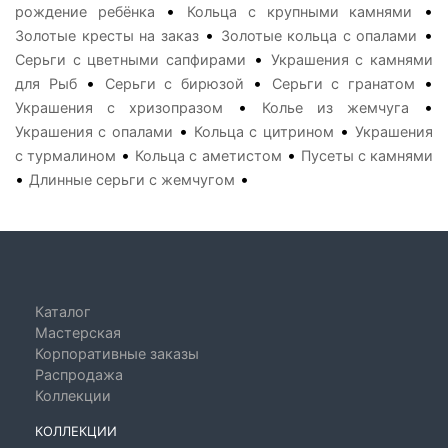
•
•
рождение ребёнка
Кольца с крупными камнями
•
•
Золотые кресты на заказ
Золотые кольца с опалами
•
Серьги с цветными сапфирами
Украшения с камнями
•
•
•
для Рыб
Серьги с бирюзой
Серьги с гранатом
•
•
Украшения с хризопразом
Колье из жемчуга
•
•
Украшения с опалами
Кольца с цитрином
Украшения
•
•
с турмалином
Кольца с аметистом
Пусеты с камнями
•
•
Длинные серьги с жемчугом
Каталог
Мастерская
Корпоративные заказы
Распродажа
Коллекции
КОЛЛЕКЦИИ