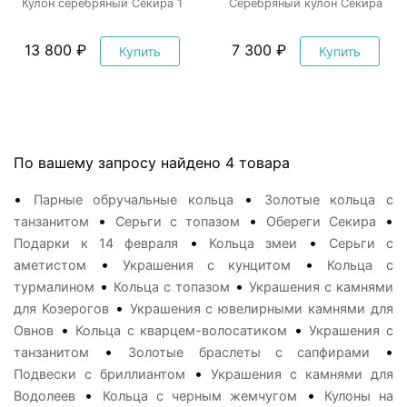
Кулон серебряный Секира 1
Серебряный кулон Секира
13 800 ₽
7 300 ₽
Купить
Купить
По вашему запросу найдено 4 товара
•
•
Парные обручальные кольца
Золотые кольца с
•
•
•
танзанитом
Серьги с топазом
Обереги Секира
•
•
Подарки к 14 февраля
Кольца змеи
Серьги с
•
•
аметистом
Украшения с кунцитом
Кольца с
•
•
турмалином
Кольца с топазом
Украшения с камнями
•
для Козерогов
Украшения с ювелирными камнями для
•
•
Овнов
Кольца с кварцем-волосатиком
Украшения с
•
•
танзанитом
Золотые браслеты с сапфирами
•
Подвески с бриллиантом
Украшения с камнями для
•
•
Водолеев
Кольца с черным жемчугом
Кулоны на