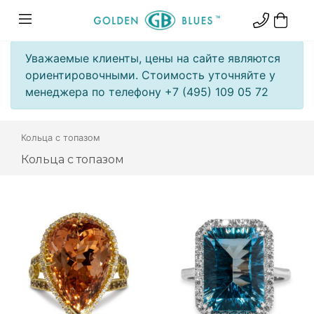
Уважаемые клиенты, цены на сайте являются
ориентировочными. Стоимость уточняйте у
менеджера по телефону +7 (495) 109 05 72
Кольца с топазом
Кольца с топазом