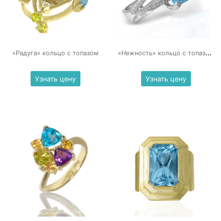
«
Нежность» кольцо с топазом и бриллиантами
«Радуга» кольцо с топазом
Узнать цену
Узнать цену