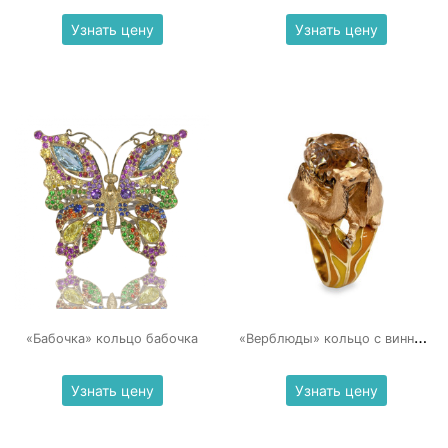
Узнать цену
Узнать цену
«
Верблюды» кольцо с винным топазом
«Бабочка» кольцо бабочка
Узнать цену
Узнать цену