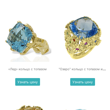
"
Озеро" кольцо с топазом и цветными сапфирами
«Лед» кольцо с топазом
Узнать цену
Узнать цену