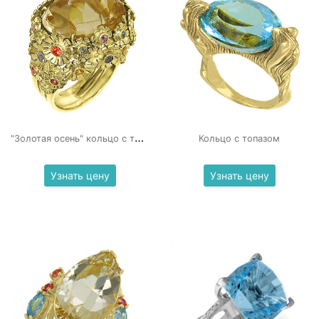
"
Золотая осень" кольцо с топазом и цветными сапфирами
Кольцо с топазом
Узнать цену
Узнать цену