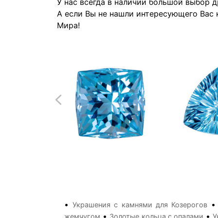
У нас всегда в наличии большой выбор 
А если Вы не нашли интересующего Вас 
Мира!
•
Украшения с камнями для Козерогов
•
•
жемчугом
Золотые кольца с опалами
У