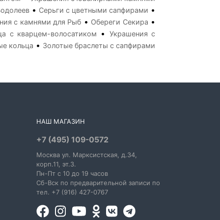
•
•
Водолеев
Серьги с цветными сапфирами
•
•
ния с камнями для Рыб
Обереги Секира
•
ца с кварцем-волосатиком
Украшения с
•
ые кольца
Золотые браслеты с сапфирами
НАШ МАГАЗИН
+7 (495) 109-0572
Москва
ул. Марксистская
, д.34,
корп.11, эт.3.
Пн-Пт c 10 до 19 часов
Сб-Вск по предварительной записи по
тел. +7 (916) 427-0767