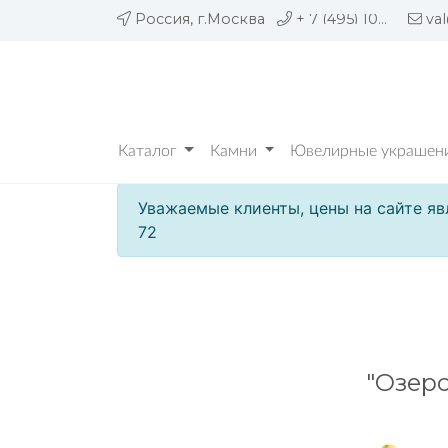
Россия, г.Москва
+ 7 (495) 109 05 72
va
Каталог
Камни
Ювелирные украшени
Уважаемые клиенты, цены на сайте яв
72
"Озеро