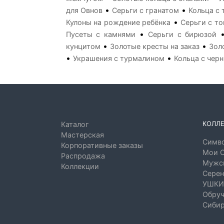
•
•
для Овнов
Серьги с гранатом
Кольца с 
•
Кулоны на рождение ребёнка
Серьги с т
•
Пусеты с камнями
Серьги с бирюзой
•
•
кунцитом
Золотые кресты на заказ
Зол
•
•
Украшения с турмалином
Кольца с чер
КОЛЛ
Каталог
Мастерская
Симво
Корпоративные заказы
Мои 
Распродажа
Мужск
Коллекции
Серен
УШКИ
Обруч
Сибир