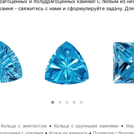
драгоценных и полудрагоценных камней! С любым из н
камня - свяжитесь с нами и сформулируйте задачу. Дл
•
•
•
Кольца с аметистом
Кольца с крупными камнями
Укр
•
•
крашения с опалами
Колье из жемчуга
Подвески с брилл