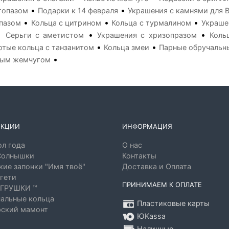
•
•
топазом
Подарки к 14 февраля
Украшения с камнями для 
•
•
•
опазом
Кольца с цитрином
Кольца с турмалином
Украше
•
•
•
Серьги с аметистом
Украшения с хризопразом
Коль
•
•
отые кольца с танзанитом
Кольца змеи
Парные обручальн
•
ным жемчугом
ЕКЦИИ
ИНФОРМАЦИЯ
л года
О нас
Солнышки
Контакты
ие запонки "Имя твоё"
Доставка и Оплата
гети
ПРИНИМАЕМ К ОПЛАТЕ
ГРУШКИ ™
альные кольца
Пластиковые карты
ский мамонт
ЮKassa
Наличные