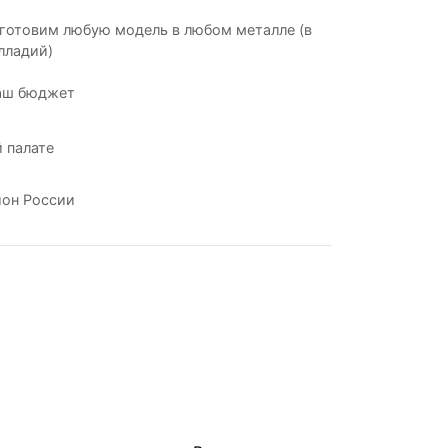
готовим любую модель в любом металле (в
лладий)
аш бюджет
 палате
ион России