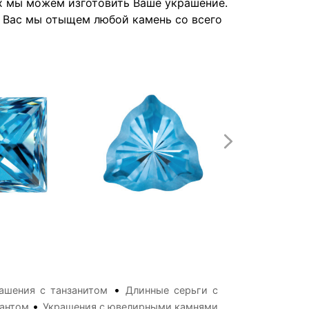
их мы можем изготовить Ваше украшение.
я Вас мы отыщем любой камень со всего
•
ашения с танзанитом
Длинные серьги с
•
иантом
Украшения с ювелирными камнями