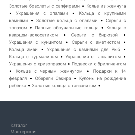
•
Золотые браслеты с сапфирами
Колье из жемчуга
•
•
Украшения с опалами
Кольца с крупными
•
•
камнями
Золотые кольца с опалами
Серьги с
•
•
топазом
Парные обручальные кольца
Кольца с
•
•
кварцем-волосатиком
Серьги с бирюзой
•
•
Украшения с кунцитом
Серьги с аметистом
•
•
Кольца змеи
Украшения с камнями для Рыб
•
•
Кольца с турмалином
Украшения с танзанитом
•
Украшения с хризопразом
Подвески с бриллиантом
•
•
Кольца с черным жемчугом
Подарки к 14
•
•
февраля
Обереги Секира
Кулоны на рождение
•
•
ребёнка
Золотые кольца с танзанитом
Каталог
Мастерская