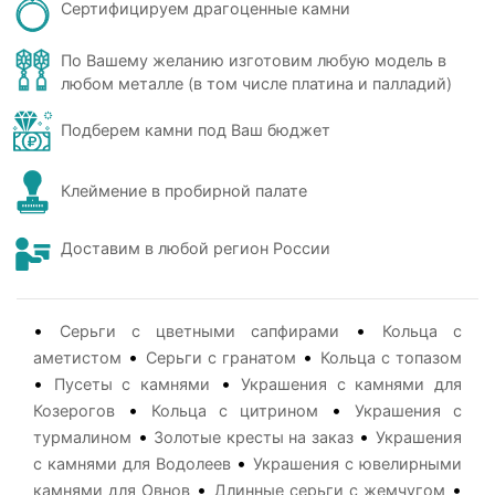
Сертифицируем драгоценные камни
По Вашему желанию изготовим любую модель в
любом металле (в том числе платина и палладий)
Подберем камни под Ваш бюджет
Клеймение в пробирной палате
Доставим в любой регион России
•
•
Серьги с цветными сапфирами
Кольца с
•
•
аметистом
Серьги с гранатом
Кольца с топазом
•
•
Пусеты с камнями
Украшения с камнями для
•
•
Козерогов
Кольца с цитрином
Украшения с
•
•
турмалином
Золотые кресты на заказ
Украшения
•
с камнями для Водолеев
Украшения с ювелирными
•
•
камнями для Овнов
Длинные серьги с жемчугом