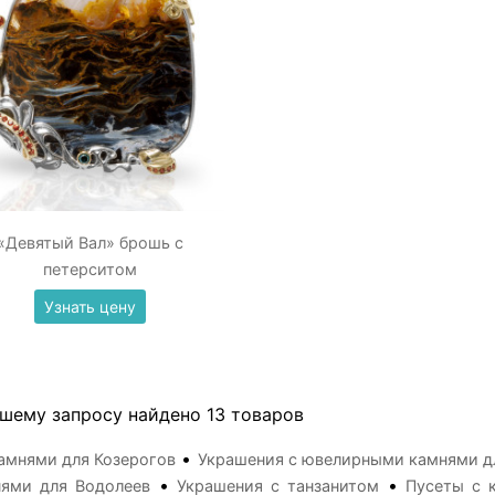
«Девятый Вал» брошь с
петерситом
Узнать цену
шему запросу найдено 13 товаров
•
амнями для Козерогов
Украшения с ювелирными камнями д
•
•
нями для Водолеев
Украшения с танзанитом
Пусеты с 