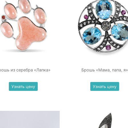
рошь из серебра «Лапка»
Брошь «Мама, папа, я»
Узнать цену
Узнать цену