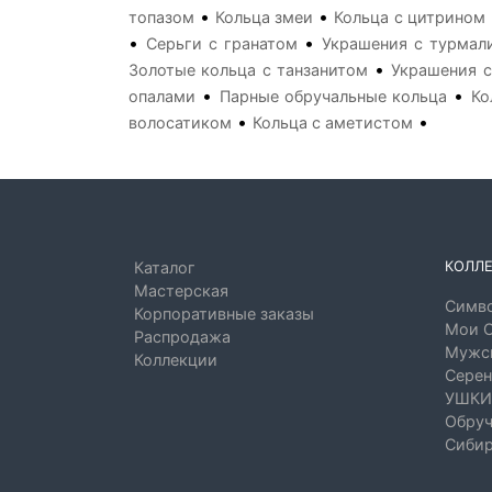
•
•
топазом
Кольца змеи
Кольца с цитрином
•
•
Серьги с гранатом
Украшения с турмал
•
Золотые кольца с танзанитом
Украшения с
•
•
опалами
Парные обручальные кольца
Ко
•
•
волосатиком
Кольца с аметистом
КОЛЛ
Каталог
Мастерская
Симво
Корпоративные заказы
Мои 
Распродажа
Мужск
Коллекции
Серен
УШКИ
Обруч
Сибир