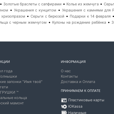
•
•
•
Золотые браслеты с сапфирами
Колье из жемчуга
Серь
•
•
ином
Украшения с кунцитом
Украшения с камнями для 
•
•
 хризопразом
Серьги с бирюзой
Подарки к 14 февраля
•
•
льца с черным жемчугом
Кулоны на рождение ребёнка
З
ЕКЦИИ
ИНФОРМАЦИЯ
л года
О нас
Солнышки
Контакты
ие запонки "Имя твоё"
Доставка и Оплата
гети
ПРИНИМАЕМ К ОПЛАТЕ
ГРУШКИ ™
альные кольца
Пластиковые карты
ский мамонт
ЮKassa
Наличные