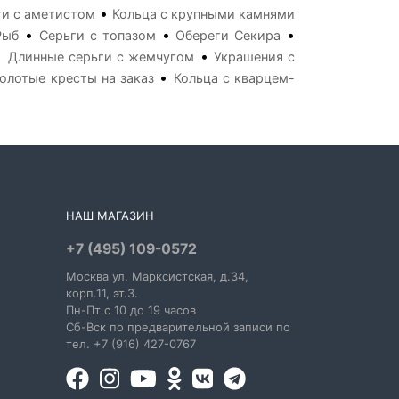
•
ги с аметистом
Кольца с крупными камнями
•
•
•
Рыб
Серьги с топазом
Обереги Секира
•
•
Длинные серьги с жемчугом
Украшения с
•
олотые кресты на заказ
Кольца с кварцем-
НАШ МАГАЗИН
+7 (495) 109-0572
Москва
ул. Марксистская
, д.34,
корп.11, эт.3.
Пн-Пт c 10 до 19 часов
Сб-Вск по предварительной записи по
тел. +7 (916) 427-0767