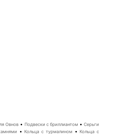
•
•
ля Овнов
Подвески с бриллиантом
Серьги
•
•
камнями
Кольца с турмалином
Кольца с