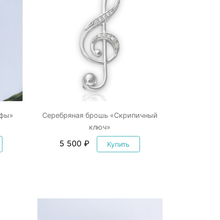
афы»
Серебряная брошь «Скрипичный
ключ»
5 500 ₽
Купить