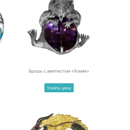
Брошь с аметистом «Хомяк»
Узнать цену