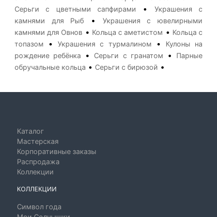
•
Серьги с цветными сапфирами
Украшения с
•
камнями для Рыб
Украшения с ювелирными
•
•
камнями для Овнов
Кольца с аметистом
Кольца с
•
•
топазом
Украшения с турмалином
Кулоны на
•
•
рождение ребёнка
Серьги с гранатом
Парные
•
•
обручальные кольца
Серьги с бирюзой
Каталог
Мастерская
Корпоративные заказы
Распродажа
Коллекции
КОЛЛЕКЦИИ
Символ года
Мои Солнышки