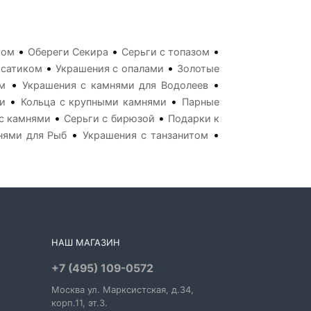
•
•
•
том
Обереги Секира
Серьги с топазом
•
•
осатиком
Украшения с опалами
Золотые
•
•
м
Украшения с камнями для Водолеев
•
•
и
Кольца с крупными камнями
Парные
•
•
с камнями
Серьги с бирюзой
Подарки к
•
•
нями для Рыб
Украшения с танзанитом
НАШ МАГАЗИН
+7 (495) 109-0572
Москва
ул. Марксистская
, д.34,
корп.11, эт.3.