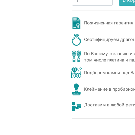
В ко
Пожизненная гарантия 
Сертифицируем драго
По Вашему желанию из
том числе платина и па
Подберем камни под В
Клеймение в пробирной
Доставим в любой рег