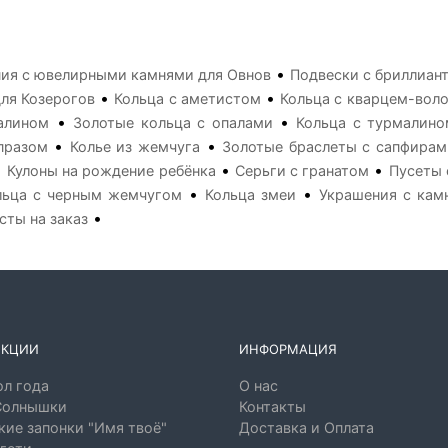
•
ия с ювелирными камнями для Овнов
Подвески с бриллиан
•
•
ля Козерогов
Кольца с аметистом
Кольца с кварцем-вол
•
•
алином
Золотые кольца с опалами
Кольца с турмалино
•
•
празом
Колье из жемчуга
Золотые браслеты с сапфирам
•
•
•
Кулоны на рождение ребёнка
Серьги с гранатом
Пусеты 
•
•
льца с черным жемчугом
Кольца змеи
Украшения с кам
•
сты на заказ
ЕКЦИИ
ИНФОРМАЦИЯ
л года
О нас
Солнышки
Контакты
ие запонки "Имя твоё"
Доставка и Оплата