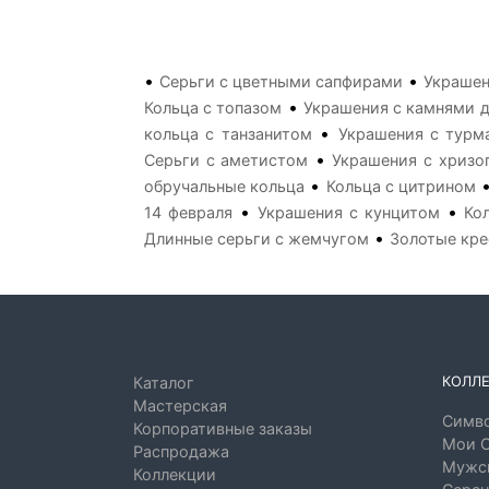
•
•
Серьги с цветными сапфирами
Украшен
•
Кольца с топазом
Украшения с камнями д
•
кольца с танзанитом
Украшения с турм
•
Серьги с аметистом
Украшения с хризо
•
обручальные кольца
Кольца с цитрином
•
•
14 февраля
Украшения с кунцитом
Ко
•
Длинные серьги с жемчугом
Золотые кре
КОЛЛ
Каталог
Мастерская
Симво
Корпоративные заказы
Мои 
Распродажа
Мужск
Коллекции