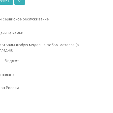
рзину
и сервисное обслуживание
ценные камни
готовим любую модель в любом металле (в
лладий)
аш бюджет
 палате
ион России