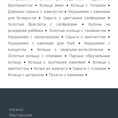
•
•
•
бриллиантом
Кольца змеи
Кольца с топазом
•
Длинные серьги с жемчугом
Украшения с камнями
•
•
для Козерогов
Серьги с цветными сапфирами
•
Золотые браслеты с сапфирами
Кулоны на
•
•
рождение ребёнка
Золотые кольца с танзанитом
•
•
Украшения с хризопразом
Серьги с аметистом
•
Украшения с камнями для Рыб
Украшения с
•
•
кунцитом
Кольца с кварцем-волосатиком
•
Золотые кольца с опалами
Парные обручальные
•
•
кольца
Кольца с крупными камнями
Кольца с
•
•
•
аметистом
Колье из жемчуга
Серьги с топазом
•
•
Кольца с цитрином
Пусеты с камнями
Каталог
Мастерская