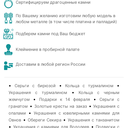
Сертифицируем драгоценные камни
По Вашему желанию изготовим любую модель в
любом металле (в том числе платина и палладий)
Подберем камни под Ваш бюджет
Клеймение в пробирной палате
Доставим в любой регион России
•
•
•
Серьги с бирюзой
Кольца с турмалином
•
Украшения с турмалином
Кольца с черным
•
•
жемчугом
Подарки к 14 февраля
Серьги с
•
•
гранатом
Золотые кресты на заказ
Украшения с
•
опалами
Украшения с ювелирными камнями для
•
•
Овнов
Обереги Секира
Украшения с танзанитом
•
•
Украшения с камнями для Водолеев
Подвески с