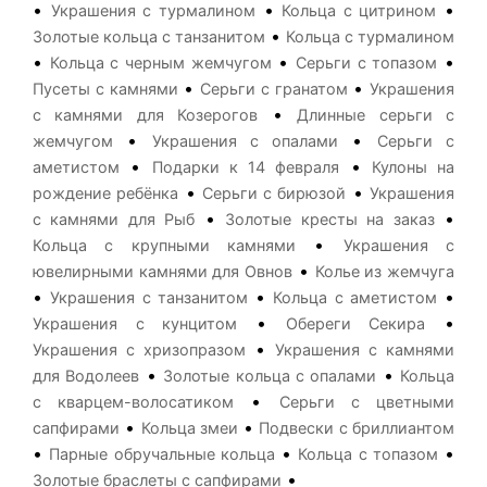
•
•
•
Украшения с турмалином
Кольца с цитрином
•
Золотые кольца с танзанитом
Кольца с турмалином
•
•
•
Кольца с черным жемчугом
Серьги с топазом
•
•
Пусеты с камнями
Серьги с гранатом
Украшения
•
с камнями для Козерогов
Длинные серьги с
•
•
жемчугом
Украшения с опалами
Серьги с
•
•
аметистом
Подарки к 14 февраля
Кулоны на
•
•
рождение ребёнка
Серьги с бирюзой
Украшения
•
•
с камнями для Рыб
Золотые кресты на заказ
•
Кольца с крупными камнями
Украшения с
•
ювелирными камнями для Овнов
Колье из жемчуга
•
•
•
Украшения с танзанитом
Кольца с аметистом
•
•
Украшения с кунцитом
Обереги Секира
•
Украшения с хризопразом
Украшения с камнями
•
•
для Водолеев
Золотые кольца с опалами
Кольца
•
с кварцем-волосатиком
Серьги с цветными
•
•
сапфирами
Кольца змеи
Подвески с бриллиантом
•
•
•
Парные обручальные кольца
Кольца с топазом
•
Золотые браслеты с сапфирами