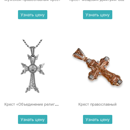
Узнать цену
Узнать цену
К
рест «Объединение религий»
Крест православный
Узнать цену
Узнать цену