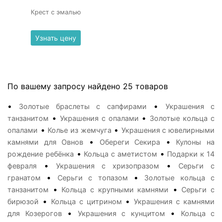
Крест с эмалью
Узнать цену
По вашему запросу найдено 25 товаров
•
•
Золотые браслеты с сапфирами
Украшения с
•
•
танзанитом
Украшения с опалами
Золотые кольца с
•
•
опалами
Колье из жемчуга
Украшения с ювелирными
•
•
камнями для Овнов
Обереги Секира
Кулоны на
•
•
рождение ребёнка
Кольца с аметистом
Подарки к 14
•
•
февраля
Украшения с хризопразом
Серьги с
•
•
гранатом
Серьги с топазом
Золотые кольца с
•
•
танзанитом
Кольца с крупными камнями
Серьги с
•
•
бирюзой
Кольца с цитрином
Украшения с камнями
•
•
для Козерогов
Украшения с кунцитом
Кольца с