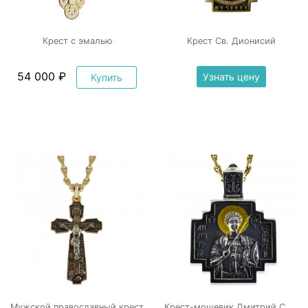
Крест с эмалью
Крест Св. Дионисий
54 000 ₽
Узнать цену
Купить
К
рест-мощевик Дмитрий Солунский
Мужской православный крест