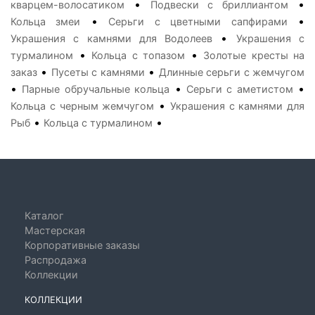
•
•
кварцем-волосатиком
Подвески с бриллиантом
•
•
Кольца змеи
Серьги с цветными сапфирами
•
Украшения с камнями для Водолеев
Украшения с
•
•
турмалином
Кольца с топазом
Золотые кресты на
•
•
заказ
Пусеты с камнями
Длинные серьги с жемчугом
•
•
•
Парные обручальные кольца
Серьги с аметистом
•
Кольца с черным жемчугом
Украшения с камнями для
•
•
Рыб
Кольца с турмалином
Каталог
Мастерская
Корпоративные заказы
Распродажа
Коллекции
КОЛЛЕКЦИИ