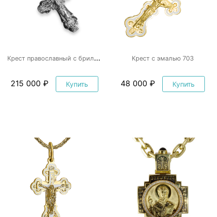
К
рест православный с бриллиантами
Крест с эмалью 703
215 000 ₽
48 000 ₽
Купить
Купить