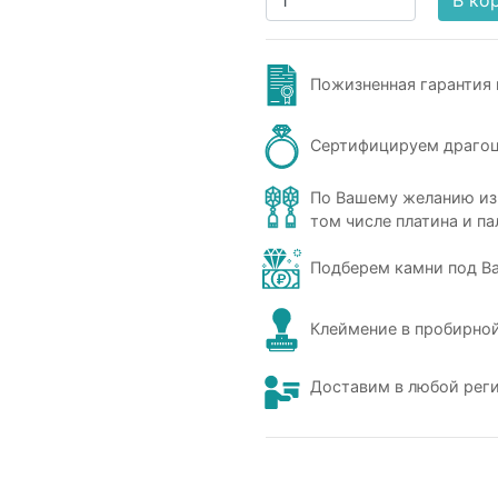
В ко
Пожизненная гарантия 
Сертифицируем драго
По Вашему желанию из
том числе платина и па
Подберем камни под В
Клеймение в пробирной
Доставим в любой рег