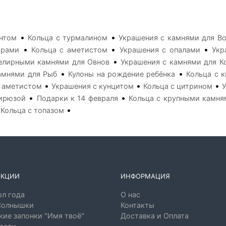
•
•
антом
Кольца с турмалином
Украшения с камнями для В
•
•
•
ирами
Кольца с аметистом
Украшения с опалами
Укр
•
елирными камнями для Овнов
Украшения с камнями для К
•
•
амнями для Рыб
Кулоны на рождение ребёнка
Кольца с 
•
•
•
с аметистом
Украшения с кунцитом
Кольца с цитрином
•
•
бирюзой
Подарки к 14 февраля
Кольца с крупными камня
•
•
Кольца с топазом
ЕКЦИИ
ИНФОРМАЦИЯ
л года
О нас
Солнышки
Контакты
ие запонки "Имя твоё"
Доставка и Оплата