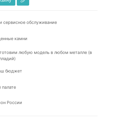
рзину
и сервисное обслуживание
ценные камни
готовим любую модель в любом металле (в
лладий)
аш бюджет
 палате
ион России