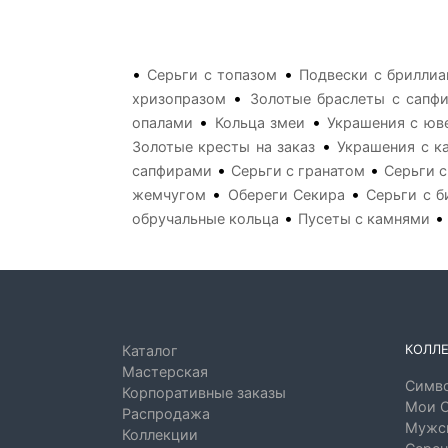
•
•
Серьги с топазом
Подвески с брилли
•
хризопразом
Золотые браслеты с сапф
•
•
опалами
Кольца змеи
Украшения с юв
•
Золотые кресты на заказ
Украшения с к
•
•
сапфирами
Серьги с гранатом
Серьги 
•
•
жемчугом
Обереги Секира
Серьги с 
•
обручальные кольца
Пусеты с камнями
КОЛЛ
Каталог
Мастерская
Симво
Корпоративные заказы
Мои 
Распродажа
Мужск
Коллекции