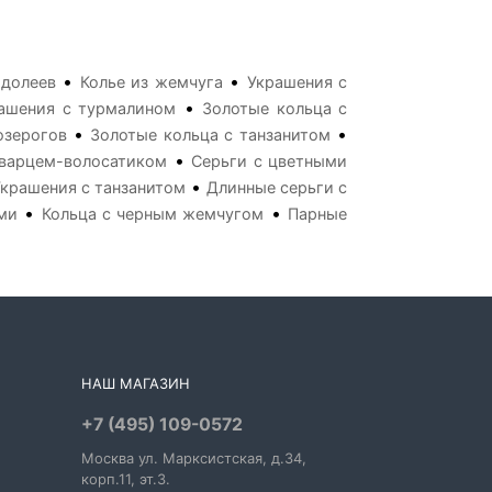
•
•
одолеев
Колье из жемчуга
Украшения с
•
ашения с турмалином
Золотые кольца с
•
•
озерогов
Золотые кольца с танзанитом
•
кварцем-волосатиком
Серьги с цветными
•
Украшения с танзанитом
Длинные серьги с
•
•
ми
Кольца с черным жемчугом
Парные
НАШ МАГАЗИН
+7 (495) 109-0572
Москва
ул. Марксистская
, д.34,
корп.11, эт.3.