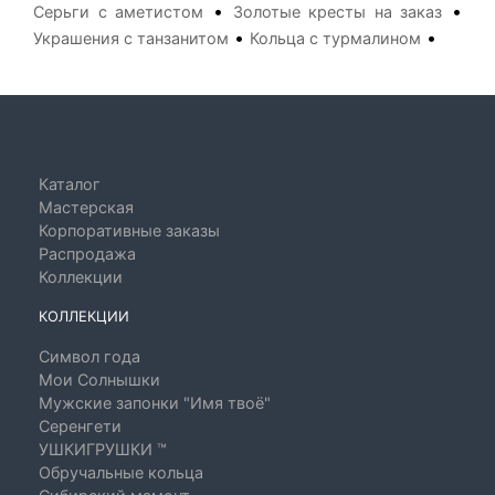
•
•
Серьги с аметистом
Золотые кресты на заказ
•
•
Украшения с танзанитом
Кольца с турмалином
Каталог
Мастерская
Корпоративные заказы
Распродажа
Коллекции
КОЛЛЕКЦИИ
Символ года
Мои Солнышки
Мужские запонки "Имя твоё"
Серенгети
УШКИГРУШКИ ™
Обручальные кольца