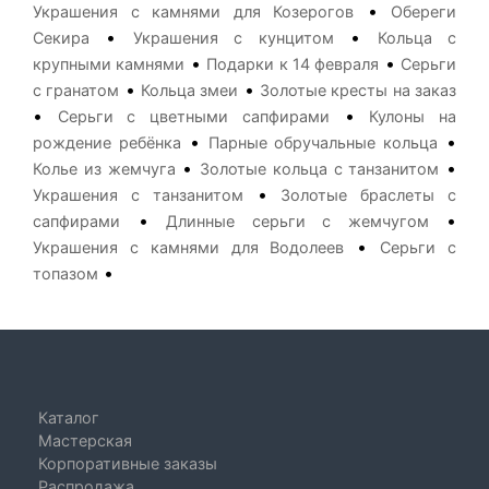
•
Украшения с камнями для Козерогов
Обереги
•
•
Секира
Украшения с кунцитом
Кольца с
•
•
крупными камнями
Подарки к 14 февраля
Серьги
•
•
с гранатом
Кольца змеи
Золотые кресты на заказ
•
•
Серьги с цветными сапфирами
Кулоны на
•
•
рождение ребёнка
Парные обручальные кольца
•
•
Колье из жемчуга
Золотые кольца с танзанитом
•
Украшения с танзанитом
Золотые браслеты с
•
•
сапфирами
Длинные серьги с жемчугом
•
Украшения с камнями для Водолеев
Серьги с
•
топазом
Каталог
Мастерская
Корпоративные заказы
Распродажа