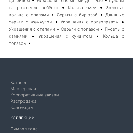
•
•
цитрином
Украшения с камнями для Рыб
Кулоны
•
•
на рождение ребёнка
Кольца змеи
Золотые
•
•
кольца с опалами
Серьги с бирюзой
Длинные
•
•
серьги с жемчугом
Украшения с хризопразом
•
•
Украшения с опалами
Серьги с топазом
Пусеты с
•
•
камнями
Украшения с кунцитом
Кольца с
•
топазом
Каталог
Мастерская
Корпоративные заказы
Распродажа
Коллекции
КОЛЛЕКЦИИ
Символ года