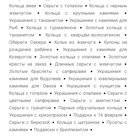
•
•
Кольца змеи
Серьги с топазом
Кольца с черным
•
•
жемчугом
Кольца с крупными камнями
•
Украшения с танзанитом
Украшения с камнями для
•
•
Рыб
Кольца с турмалином
Золотые кольца с
•
•
танзанитом
Кольца с кварцем-волосатиком
•
•
Обереги Секира
Колье из жемчуга
Кулоны на
•
рождение ребёнка
Украшения с камнями для
•
•
Козерогов
Золотые кольца с опалами
Золотые
•
•
кресты на заказ
Длинные серьги с жемчугом
•
Золотые браслеты с сапфирами
Украшения с
•
камнями для Водолеев
Украшения с ювелирными
•
•
камнями для Овнов
Украшения с кунцитом
•
•
Кольца с топазом
Украшения с опалами
Серьги с
•
•
цветными сапфирами
Серьги с аметистом
•
•
Серьги с гранатом
Парные обручальные кольца
•
•
Украшения с хризопразом
Подарки к 14 февраля
•
•
Серьги с бирюзой
Кольца с цитрином
Пусеты с
•
•
камнями
Подвески с бриллиантом