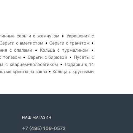
•
линные серьги с жемчугом
Украшения с
•
•
Серьги с аметистом
Серьги с гранатом
•
•
ния с опалами
Кольца с турмалином
•
•
с топазом
Серьги с бирюзой
Пусеты с
•
ца с кварцем-волосатиком
Подарки к 14
•
лотые кресты на заказ
Кольца с крупными
НАШ МАГАЗИН
+7 (495) 109-0572