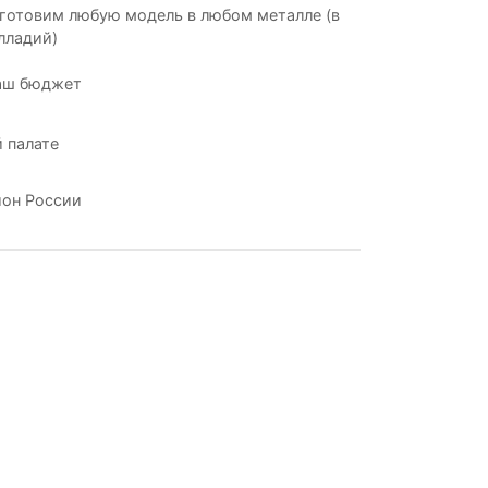
готовим любую модель в любом металле (в
лладий)
аш бюджет
 палате
ион России