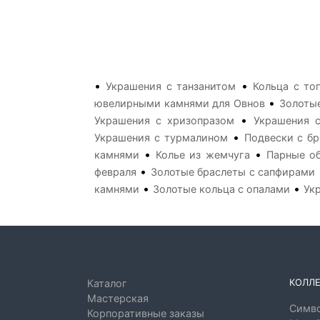
•
•
Украшения с танзанитом
Кольца с то
•
ювелирными камнями для Овнов
Золотые
•
Украшения с хризопразом
Украшения с
•
Украшения с турмалином
Подвески с б
•
•
камнями
Колье из жемчуга
Парные о
•
февраля
Золотые браслеты с сапфирами
•
•
камнями
Золотые кольца с опалами
Ук
КОЛЛ
Каталог
Мастерская
Симво
Корпоративные заказы