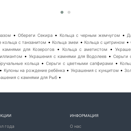
•
•
•
пазом
Обереги Секира
Кольца с черным жемчугом
Д
•
•
•
 кольца с танзанитом
Кольца змеи
Кольца с цитрином
•
•
 камнями для Козерогов
Кольца с аметистом
Украше
•
•
риллиантом
Украшения с камнями для Водолеев
Серьги 
•
•
бручальные кольца
Серьги с цветными сапфирами
Коль
•
•
•
Кулоны на рождение ребёнка
Украшения с кунцитом
Зо
•
рашения с камнями для Рыб
ЕКЦИИ
ИНФОРМАЦИЯ
л года
О нас