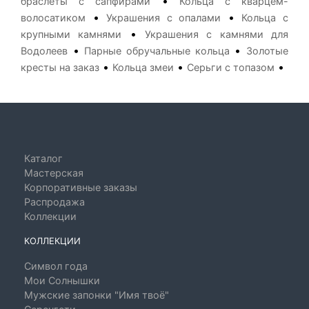
•
браслеты с сапфирами
Кольца с кварцем-
•
•
волосатиком
Украшения с опалами
Кольца с
•
крупными камнями
Украшения с камнями для
•
•
Водолеев
Парные обручальные кольца
Золотые
•
•
•
кресты на заказ
Кольца змеи
Серьги с топазом
Каталог
Мастерская
Корпоративные заказы
Распродажа
Коллекции
КОЛЛЕКЦИИ
Символ года
Мои Солнышки
Мужские запонки "Имя твоё"