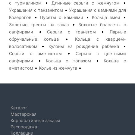
•
•
с турмалином
Длинные серьги с жемчугом
•
Украшения с танзанитом
Украшения с камнями для
•
•
•
Козерогов
Пусеты с камнями
Кольца змеи
•
Золотые кресты на заказ
Золотые браслеты с
•
•
сапфирами
Серьги с гранатом
Парные
•
обручальные кольца
Кольца с кварцем-
•
•
волосатиком
Кулоны на рождение ребёнка
•
Серьги с аметистом
Серьги с цветными
•
•
сапфирами
Кольца с топазом
Кольца с
•
•
аметистом
Колье из жемчуга
Каталог
Мастерская
Корпоративные заказы
Распродажа
Коллекции