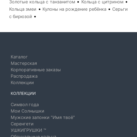
•
•
Золотые кольца с танзанитом
Кольца с цитрином
•
•
Кольца змеи
Кулоны на рождение ребёнка
Серьги
•
с бирюзой
Каталог
Мастерская
Корпоративные заказы
Распродажа
Коллекции
КОЛЛЕКЦИИ
Символ года
Мои Солнышки
Мужские запонки "Имя твоё"
Серенгети
УШКИГРУШКИ ™
Обручальные кольца