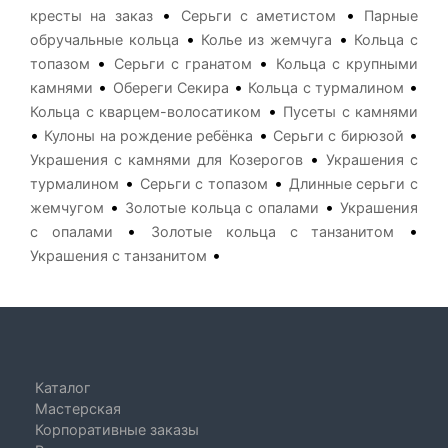
•
•
кресты на заказ
Серьги с аметистом
Парные
•
•
обручальные кольца
Колье из жемчуга
Кольца с
•
•
топазом
Серьги с гранатом
Кольца с крупными
•
•
•
камнями
Обереги Секира
Кольца с турмалином
•
Кольца с кварцем-волосатиком
Пусеты с камнями
•
•
•
Кулоны на рождение ребёнка
Серьги с бирюзой
•
Украшения с камнями для Козерогов
Украшения с
•
•
турмалином
Серьги с топазом
Длинные серьги с
•
•
жемчугом
Золотые кольца с опалами
Украшения
•
•
с опалами
Золотые кольца с танзанитом
•
Украшения с танзанитом
Каталог
Мастерская
Корпоративные заказы