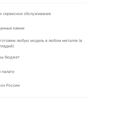
и сервисное обслуживание
ценные камни
готовим любую модель в любом металле (в
лладий)
аш бюджет
 палате
ион России