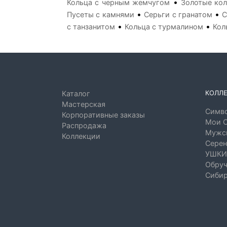
•
Кольца с черным жемчугом
Золотые кол
•
•
Пусеты с камнями
Серьги с гранатом
С
•
•
с танзанитом
Кольца с турмалином
Кол
КОЛЛ
Каталог
Мастерская
Симво
Корпоративные заказы
Мои 
Распродажа
Мужск
Коллекции
Серен
УШКИ
Обруч
Сибир