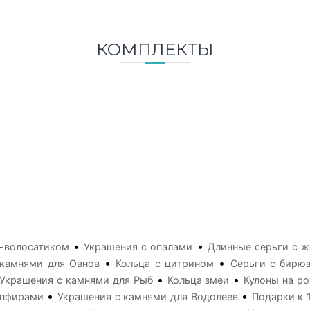
КОМПЛЕКТЫ
•
•
м-волосатиком
Украшения с опалами
Длинные серьги с 
•
•
камнями для Овнов
Кольца с цитрином
Серьги с бирю
•
•
Украшения с камнями для Рыб
Кольца змеи
Кулоны на р
•
•
апфирами
Украшения с камнями для Водолеев
Подарки к 