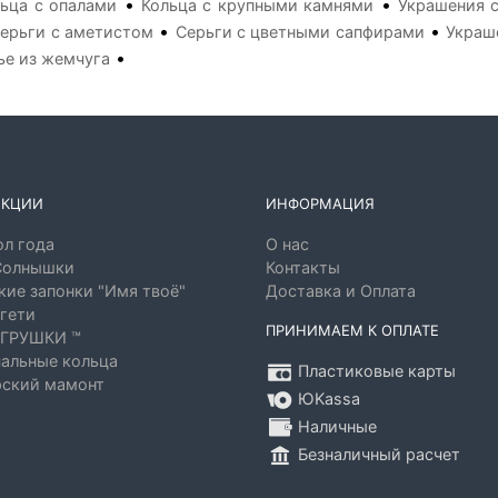
•
•
ьца с опалами
Кольца с крупными камнями
Украшения 
•
•
ерьги с аметистом
Серьги с цветными сапфирами
Украш
•
ье из жемчуга
ЕКЦИИ
ИНФОРМАЦИЯ
л года
О нас
Солнышки
Контакты
ие запонки "Имя твоё"
Доставка и Оплата
гети
ПРИНИМАЕМ К ОПЛАТЕ
ГРУШКИ ™
альные кольца
Пластиковые карты
ский мамонт
ЮKassa
Наличные
Безналичный расчет