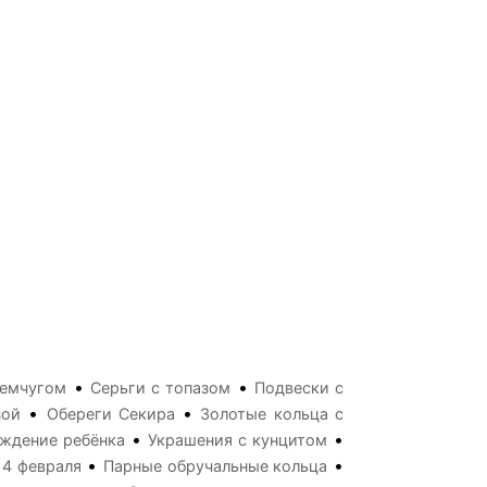
•
•
жемчугом
Серьги с топазом
Подвески с
•
•
зой
Обереги Секира
Золотые кольца с
•
•
ождение ребёнка
Украшения с кунцитом
•
•
14 февраля
Парные обручальные кольца