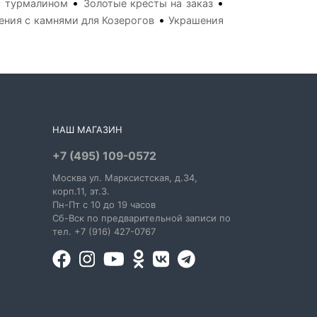
•
•
с турмалином
Золотые кресты на заказ
•
ения с камнями для Козерогов
Украшения
НАШ МАГАЗИН
+7 (495) 109-0572
Москва
ул. Марксистская
, д.34,
корп.11, эт.3.
Пн-Пт c 10 до 19 часов
Сб-Вск по предварительной записи по
тел. +7 (916) 427-0767