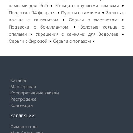
•
•
камнями для Рыб
Кольца с крупными камнями
•
•
Подарки к 14 февраля
Пусеты с камнями
Золотые
•
•
кольца с танзанитом
Серьги с аметистом
•
Подвески с бриллиантом
Золотые кольца с
•
•
опалами
Украшения с камнями для Водолеев
•
•
Серьги с бирюзой
Серьги с топазом
Каталог
Мастерская
Корпоративные заказы
Распродажа
Коллекции
КОЛЛЕКЦИИ
Символ года
Мои Солнышки