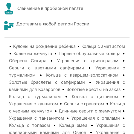
Клеймение в пробирной палате
Доставим в любой регион России
•
•
Кулоны на рождение ребёнка
Кольца с аметистом
•
•
•
Колье из жемчуга
Парные обручальные кольца
•
•
Обереги Секира
Украшения с хризопразом
•
Серьги с цветными сапфирами
Украшения с
•
•
турмалином
Кольца с кварцем-волосатиком
•
Золотые браслеты с сапфирами
Украшения с
•
•
камнями для Козерогов
Золотые кресты на заказ
•
•
Кольца с турмалином
Кольца с цитрином
•
•
Украшения с кунцитом
Серьги с гранатом
Кольца
•
•
с черным жемчугом
Длинные серьги с жемчугом
•
•
Украшения с танзанитом
Украшения с опалами
•
•
Кольца с топазом
Кольца змеи
Украшения с
•
ювелирными камнями для Овнов
Украшения с