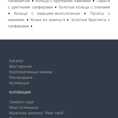
•
•
танзанитом
Кольца с крупными камнями
Серьги
•
с цветными сапфирами
Золотые кольца с опалами
•
•
Кольца с кварцем-волосатиком
Пусеты с
•
•
камнями
Колье из жемчуга
Золотые браслеты с
•
сапфирами
Каталог
Мастерская
Корпоративные заказы
Распродажа
Коллекции
КОЛЛЕКЦИИ
Символ года
Мои Солнышки
Мужские запонки "Имя твоё"