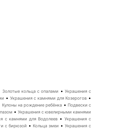
•
•
Золотые кольца с опалами
Украшения с
•
•
ми
Украшения с камнями для Козерогов
•
•
Кулоны на рождение ребёнка
Подвески с
•
опазом
Украшения с ювелирными камнями
•
я с камнями для Водолеев
Украшения с
•
•
ги с бирюзой
Кольца змеи
Украшения с