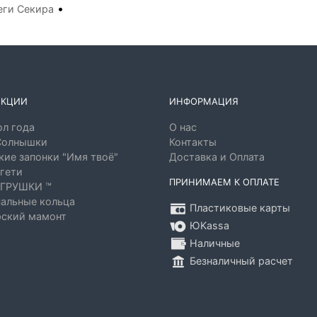
•
еги Секира
ЕКЦИИ
ИНФОРМАЦИЯ
л года
О нас
Солнышки
Контакты
ие запонки "Имя твоё"
Доставка и Оплата
гети
ПРИНИМАЕМ К ОПЛАТЕ
ГРУШКИ ™
альные кольца
Пластиковые карты
ский мамонт
ЮKassa
Наличные
Безналичный расчет