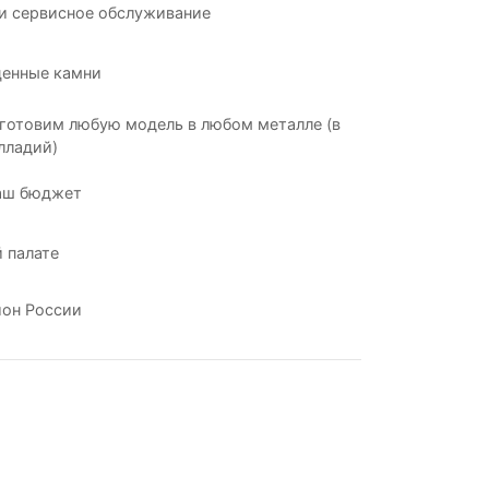
и сервисное обслуживание
ценные камни
готовим любую модель в любом металле (в
лладий)
аш бюджет
 палате
ион России