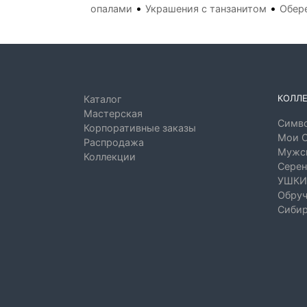
•
•
опалами
Украшения с танзанитом
Обер
КОЛЛ
Каталог
Мастерская
Симво
Корпоративные заказы
Мои 
Распродажа
Мужск
Коллекции
Серен
УШКИ
Обруч
Сибир