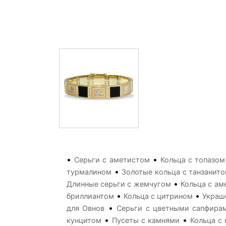
•
•
Серьги с аметистом
Кольца с топазом
•
турмалином
Золотые кольца с танзанит
•
Длинные серьги с жемчугом
Кольца с ам
•
•
бриллиантом
Кольца с цитрином
Украш
•
для Овнов
Серьги с цветными сапфира
•
•
кунцитом
Пусеты с камнями
Кольца с