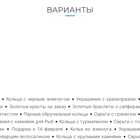
ВАРИАНТЫ
•
•
Кольца с черным жемчугом
Украшения с хризопразом
•
•
ом
Золотые кресты на заказ
Золотые браслеты с сапфира
•
•
етистом
Парные обручальные кольца
Серьги с гранатом
•
•
ения с камнями для Рыб
Кольца с турмалином
Серьги с т
•
•
•
ми
Подарки к 14 февраля
Колье из жемчуга
Украшени
•
•
 кварцем-волосатиком
Кольца с крупными камнями
Серь