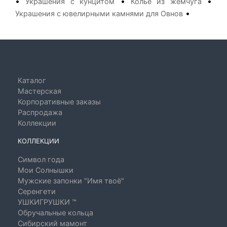
•
•
•
Украшения с кунцитом
Колье из жемчуга
•
Украшения с ювелирными камнями для Овнов
Каталог
Мастерская
Корпоративные заказы
Распродажа
Коллекции
КОЛЛЕКЦИИ
Символ года
Мои Солнышки
Мужские запонки "Имя твоё"
Серенгети
УШКИГРУШКИ ™
Обручальные кольца
Сибирский мамонт