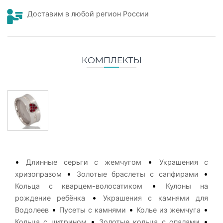
Доставим в любой регион России
КОМПЛЕКТЫ
•
•
Длинные серьги с жемчугом
Украшения с
•
•
хризопразом
Золотые браслеты с сапфирами
•
Кольца с кварцем-волосатиком
Кулоны на
•
рождение ребёнка
Украшения с камнями для
•
•
•
Водолеев
Пусеты с камнями
Колье из жемчуга
•
•
Кольца с цитрином
Золотые кольца с опалами