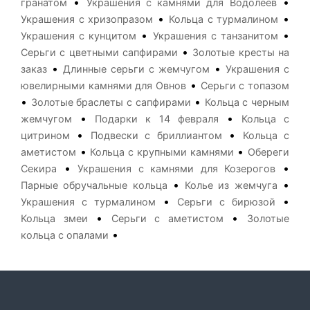
•
•
гранатом
Украшения с камнями для Водолеев
•
•
Украшения с хризопразом
Кольца с турмалином
•
•
Украшения с кунцитом
Украшения с танзанитом
•
Серьги с цветными сапфирами
Золотые кресты на
•
•
заказ
Длинные серьги с жемчугом
Украшения с
•
ювелирными камнями для Овнов
Серьги с топазом
•
•
Золотые браслеты с сапфирами
Кольца с черным
•
•
жемчугом
Подарки к 14 февраля
Кольца с
•
•
цитрином
Подвески с бриллиантом
Кольца с
•
•
аметистом
Кольца с крупными камнями
Обереги
•
•
Секира
Украшения с камнями для Козерогов
•
•
Парные обручальные кольца
Колье из жемчуга
•
•
Украшения с турмалином
Серьги с бирюзой
•
•
Кольца змеи
Серьги с аметистом
Золотые
•
кольца с опалами