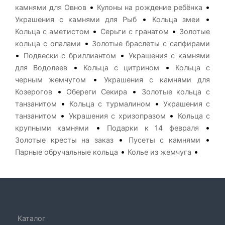
•
•
камнями для Овнов
Кулоны на рождение ребёнка
•
•
Украшения с камнями для Рыб
Кольца змеи
•
•
Кольца с аметистом
Серьги с гранатом
Золотые
•
кольца с опалами
Золотые браслеты с сапфирами
•
•
Подвески с бриллиантом
Украшения с камнями
•
•
для Водолеев
Кольца с цитрином
Кольца с
•
черным жемчугом
Украшения с камнями для
•
•
Козерогов
Обереги Секира
Золотые кольца с
•
•
танзанитом
Кольца с турмалином
Украшения с
•
•
танзанитом
Украшения с хризопразом
Кольца с
•
•
крупными камнями
Подарки к 14 февраля
•
•
Золотые кресты на заказ
Пусеты с камнями
•
•
Парные обручальные кольца
Колье из жемчуга
Каталог