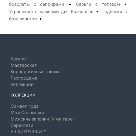
•
•
браслеты с сапфирами
Серьги с топазом
•
Украшения с камнями для Козерогов
Подвески с
•
бриллиантом
Каталог
Мастерская
Корпоративные заказы
Распродажа
Коллекции
КОЛЛЕКЦИИ
Символ года
Мои Солнышки
Мужские запонки "Имя твоё"
Серенгети
УШКИГРУШКИ ™