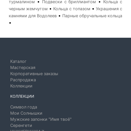
•
•
турмалином
Подвески с бриллиантом
Кольца с
•
•
черным жемчугом
Кольца с топазом
Украшения с
•
камнями для Водолеев
Парные обручальные кольца
•
Каталог
Мастерская
Корпоративные заказы
Распродажа
Коллекции
КОЛЛЕКЦИИ
Символ года
Мои Солнышки
Мужские запонки "Имя твоё"
Серенгети