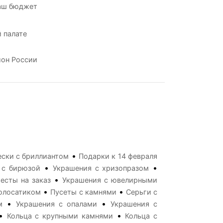
аш бюджет
 палате
ион России
•
ски с бриллиантом
Подарки к 14 февраля
•
•
 с бирюзой
Украшения с хризопразом
•
есты на заказ
Украшения с ювелирными
•
•
волосатиком
Пусеты с камнями
Серьги с
•
•
м
Украшения с опалами
Украшения с
•
•
Кольца с крупными камнями
Кольца с