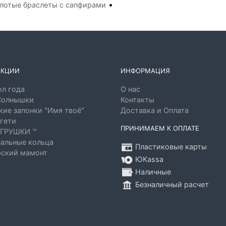
•
лотые браслеты с сапфирами
ЕКЦИИ
ИНФОРМАЦИЯ
л года
О нас
Солнышки
Контакты
ие запонки "Имя твоё"
Доставка и Оплата
гети
ПРИНИМАЕМ К ОПЛАТЕ
ГРУШКИ ™
альные кольца
Пластиковые карты
ский мамонт
ЮKassa
Наличные
Безналичный расчет