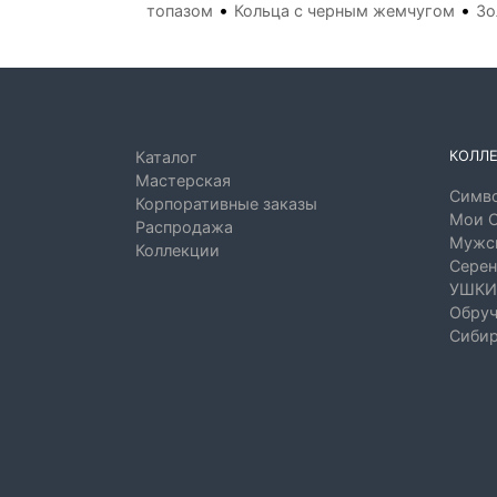
•
•
топазом
Кольца с черным жемчугом
Зо
КОЛЛ
Каталог
Мастерская
Симво
Корпоративные заказы
Мои 
Распродажа
Мужск
Коллекции
Серен
УШКИ
Обруч
Сибир