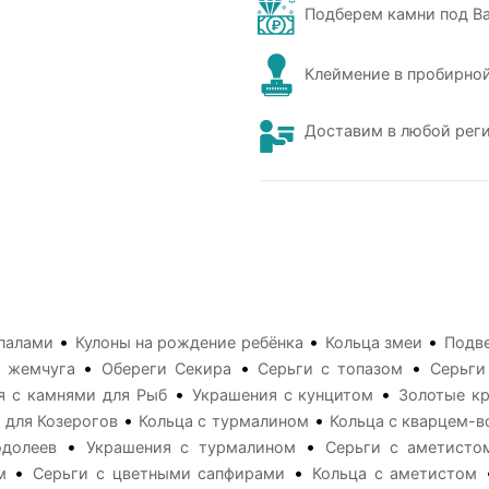
Подберем камни под В
Клеймение в пробирной
Доставим в любой рег
•
•
•
опалами
Кулоны на рождение ребёнка
Кольца змеи
Подве
•
•
•
з жемчуга
Обереги Секира
Серьги с топазом
Серьги
•
•
я с камнями для Рыб
Украшения с кунцитом
Золотые кр
•
•
 для Козерогов
Кольца с турмалином
Кольца с кварцем-
•
•
одолеев
Украшения с турмалином
Серьги с аметисто
•
•
м
Серьги с цветными сапфирами
Кольца с аметистом