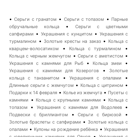
•
•
•
Серьги с гранатом
Серьги с топазом
Парные
•
обручальные кольца
Серьги с цветными
•
•
сапфирами
Украшения с кунцитом
Украшения с
•
•
турмалином
Золотые кресты на заказ
Кольца с
•
•
кварцем-волосатиком
Кольца с турмалином
•
•
Кольца с черным жемчугом
Серьги с аметистом
•
•
Украшения с камнями для Рыб
Кольца змеи
•
Украшения с камнями для Козерогов
Золотые
•
•
кольца с танзанитом
Украшения с опалами
•
•
Длинные серьги с жемчугом
Кольца с цитрином
•
•
Подарки к 14 февраля
Колье из жемчуга
Пусеты с
•
•
камнями
Кольца с крупными камнями
Кольца с
•
•
топазом
Украшения с камнями для Водолеев
•
•
Подвески с бриллиантом
Серьги с бирюзой
•
Золотые браслеты с сапфирами
Золотые кольца с
•
•
опалами
Кулоны на рождение ребёнка
Украшения
•
с ювелирными камнями для Овнов
Украшения с