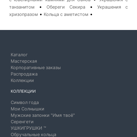
•
•
танзанитом
Обереги Секира
Украшения с
•
•
хризопразом
Кольца с аметистом
Каталог
Мастерская
Корпоративные заказы
Распродажа
Коллекции
КОЛЛЕКЦИИ
Символ года
Мои Солнышки
Мужские запонки "Имя твоё"
Серенгети
УШКИГРУШКИ ™
Обручальные кольца