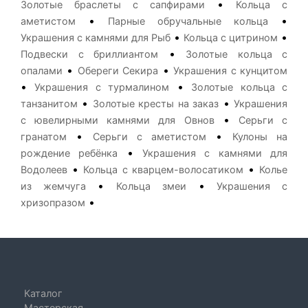
•
Золотые браслеты с сапфирами
Кольца с
•
•
аметистом
Парные обручальные кольца
•
•
Украшения с камнями для Рыб
Кольца с цитрином
•
Подвески с бриллиантом
Золотые кольца с
•
•
опалами
Обереги Секира
Украшения с кунцитом
•
•
Украшения с турмалином
Золотые кольца с
•
•
танзанитом
Золотые кресты на заказ
Украшения
•
с ювелирными камнями для Овнов
Серьги с
•
•
гранатом
Серьги с аметистом
Кулоны на
•
рождение ребёнка
Украшения с камнями для
•
•
Водолеев
Кольца с кварцем-волосатиком
Колье
•
•
из жемчуга
Кольца змеи
Украшения с
•
хризопразом
Каталог
Мастерская