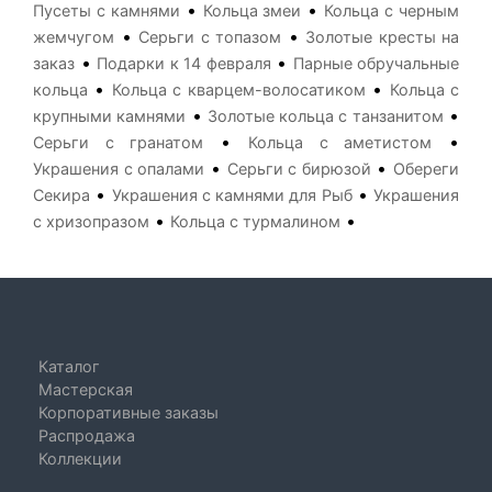
•
•
Пусеты с камнями
Кольца змеи
Кольца с черным
•
•
жемчугом
Серьги с топазом
Золотые кресты на
•
•
заказ
Подарки к 14 февраля
Парные обручальные
•
•
кольца
Кольца с кварцем-волосатиком
Кольца с
•
•
крупными камнями
Золотые кольца с танзанитом
•
•
Серьги с гранатом
Кольца с аметистом
•
•
Украшения с опалами
Серьги с бирюзой
Обереги
•
•
Секира
Украшения с камнями для Рыб
Украшения
•
•
с хризопразом
Кольца с турмалином
Каталог
Мастерская
Корпоративные заказы
Распродажа
Коллекции