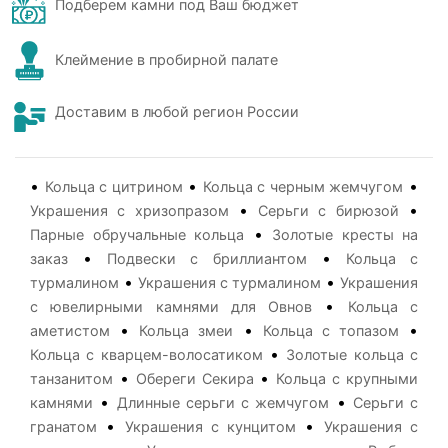
Подберем камни под Ваш бюджет
Клеймение в пробирной палате
Доставим в любой регион России
•
•
•
Кольца с цитрином
Кольца с черным жемчугом
•
•
Украшения с хризопразом
Серьги с бирюзой
•
Парные обручальные кольца
Золотые кресты на
•
•
заказ
Подвески с бриллиантом
Кольца с
•
•
турмалином
Украшения с турмалином
Украшения
•
с ювелирными камнями для Овнов
Кольца с
•
•
•
аметистом
Кольца змеи
Кольца с топазом
•
Кольца с кварцем-волосатиком
Золотые кольца с
•
•
танзанитом
Обереги Секира
Кольца с крупными
•
•
камнями
Длинные серьги с жемчугом
Серьги с
•
•
гранатом
Украшения с кунцитом
Украшения с