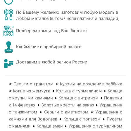
По Вашему желанию изготовим любую модель в
любом металле (в том числе платина и палладий)
Подберем камни под Ваш бюджет
Клеймение в пробирной палате
Доставим в любой регион России
•
•
Серьги с гранатом
Кулоны на рождение ребёнка
•
•
•
Колье из жемчуга
Кольца с турмалином
Кольца
•
•
с крупными камнями
Кольца с цитрином
Подарки
•
•
к 14 февраля
Золотые кресты на заказ
Украшения
•
•
с танзанитом
Серьги с аметистом
Украшения с
•
•
камнями для Водолеев
Кольца с топазом
Пусеты
•
•
с камнями
Кольца змеи
Украшения с турмалином