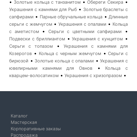
•
•
•
Золотые кольца с танзанитом
Обереги Секира
•
Украшения с камнями для Рыб
Золотые браслеты с
•
•
сапфирами
Парные обручальные кольца
Длинные
•
•
серьги с жемчугом
Украшения с опалами
Кольца
•
•
с аметистом
Серьги с цветными сапфирами
•
•
Подвески с бриллиантом
Украшения с кунцитом
•
Серьги с топазом
Украшения с камнями для
•
•
Козерогов
Кольца с черным жемчугом
Серьги с
•
•
бирюзой
Золотые кольца с опалами
Украшения с
•
ювелирными камнями для Овнов
Кольца с
•
•
кварцем-волосатиком
Украшения с хризопразом
Каталог
Мастерская
Корпоративные заказы
Распродажа