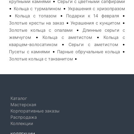
•
крупными камнями
Серьги с цветными сапфирами
•
•
Кольца с турмалином
Украшения с хризопразом
•
•
•
Кольца с топазом
Подарки к 14 февраля
•
•
Золотые кресты на заказ
Украшения с кунцитом
•
Золотые кольца с опалами
Длинные серьги с
•
•
жемчугом
Кольца с аметистом
Кольца с
•
•
кварцем-волосатиком
Серьги с аметистом
•
•
Пусеты с камнями
Парные обручальные кольца
•
Золотые кольца с танзанитом
Каталог
Мастерская
Корпоративные заказы
Распродажа
Коллекции