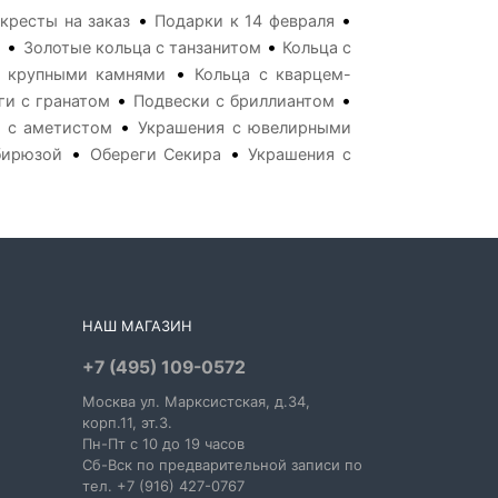
•
•
кресты на заказ
Подарки к 14 февраля
•
•
м
Золотые кольца с танзанитом
Кольца с
•
с крупными камнями
Кольца с кварцем-
•
•
ги с гранатом
Подвески с бриллиантом
•
 с аметистом
Украшения с ювелирными
•
•
бирюзой
Обереги Секира
Украшения с
НАШ МАГАЗИН
+7 (495) 109-0572
Москва
ул. Марксистская
, д.34,
корп.11, эт.3.
Пн-Пт c 10 до 19 часов
Сб-Вск по предварительной записи по
тел. +7 (916) 427-0767