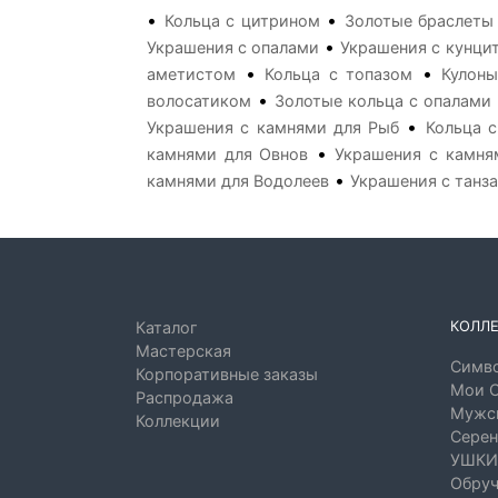
•
•
Кольца с цитрином
Золотые браслеты
•
Украшения с опалами
Украшения с кунци
•
•
аметистом
Кольца с топазом
Кулоны
•
волосатиком
Золотые кольца с опалами
•
Украшения с камнями для Рыб
Кольца 
•
камнями для Овнов
Украшения с камня
•
камнями для Водолеев
Украшения с танз
КОЛЛ
Каталог
Мастерская
Симво
Корпоративные заказы
Мои 
Распродажа
Мужск
Коллекции
Серен
УШКИ
Обруч