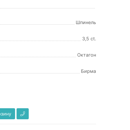
Шпинель
3,5 ct.
Октагон
Бирма
рзину