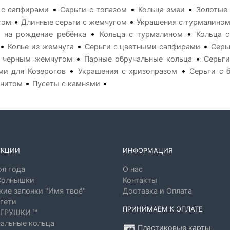
•
•
•
 с сапфирами
Серьги с топазом
Кольца змеи
Золотые 
•
•
том
Длинные серьги с жемчугом
Украшения с турмалино
•
•
 на рождение ребёнка
Кольца с турмалином
Кольца 
•
•
•
Колье из жемчуга
Серьги с цветными сапфирами
Серь
•
•
с черным жемчугом
Парные обручальные кольца
Серьги
•
•
ми для Козерогов
Украшения с хризопразом
Серьги с 
•
•
анитом
Пусеты с камнями
ЕКЦИИ
ИНФОРМАЦИЯ
л года
О нас
Солнышки
Контакты
ие запонки "Имя твоё"
Доставка и Оплата
гети
ПРИНИМАЕМ К ОПЛАТЕ
ГРУШКИ ™
альные кольца
Пластиковые карты