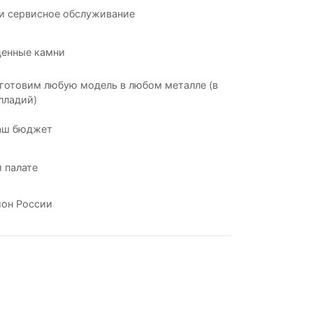
и сервисное обслуживание
ценные камни
готовим любую модель в любом металле (в
лладий)
аш бюджет
 палате
ион России