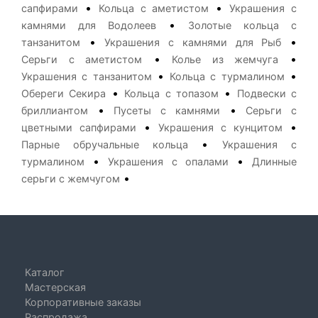
•
•
сапфирами
Кольца с аметистом
Украшения с
•
камнями для Водолеев
Золотые кольца с
•
•
танзанитом
Украшения с камнями для Рыб
•
•
Серьги с аметистом
Колье из жемчуга
•
•
Украшения с танзанитом
Кольца с турмалином
•
•
Обереги Секира
Кольца с топазом
Подвески с
•
•
бриллиантом
Пусеты с камнями
Серьги с
•
•
цветными сапфирами
Украшения с кунцитом
•
Парные обручальные кольца
Украшения с
•
•
турмалином
Украшения с опалами
Длинные
•
серьги с жемчугом
Каталог
Мастерская
Корпоративные заказы
Распродажа