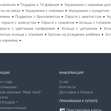
•
•
осатиком
Подарки к 14 февраля
Украшения с камнями для
•
•
ты на заказ
Украшения с опалами
Украшения с кунцитом
•
•
•
мнями
Подвески с бриллиантом
Серьги с аметистом
Ук
•
•
 серьги с жемчугом
Серьги с гранатом
Кольца с топазом
•
•
ерьги с цветными сапфирами
Кольца с цитрином
Кол
•
•
лотые кольца с опалами
Кулоны на рождение ребёнка
Зо
•
и камнями
ЕКЦИИ
ИНФОРМАЦИЯ
л года
О нас
Солнышки
Контакты
ие запонки "Имя твоё"
Доставка и Оплата
гети
ПРИНИМАЕМ К ОПЛАТЕ
ГРУШКИ ™
альные кольца
Пластиковые карты