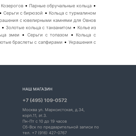
•
•
 Козерогов
Парные обручальные кольца
•
•
Серьги с бирюзой
Кольца с турмалином
рашения с ювелирными камнями для Овнов
•
•
Золотые кольца с танзанитом
Колье из
•
•
ьца змеи
Серьги с топазом
Кольца с
•
лотые браслеты с сапфирами
Украшения с
НАШ МАГАЗИН
+7 (495) 109-0572
Москва
ул. Марксистская
, д.34,
корп.11, эт.3.
Пн-Пт c 10 до 19 часов
Сб-Вск по предварительной записи по
тел. +7 (916) 427-0767