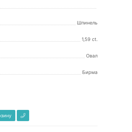
Шпинель
1,59 ct.
Овал
Бирма
рзину