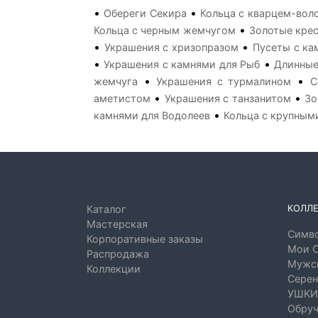
•
•
Обереги Секира
Кольца с кварцем-вол
•
Кольца с черным жемчугом
Золотые крес
•
•
Украшения с хризопразом
Пусеты с ка
•
•
Украшения с камнями для Рыб
Длинные
•
•
жемчуга
Украшения с турмалином
С
•
•
аметистом
Украшения с танзанитом
Зо
•
камнями для Водолеев
Кольца с крупным
КОЛЛ
Каталог
Мастерская
Симво
Корпоративные заказы
Мои 
Распродажа
Мужск
Коллекции
Серен
УШКИ
Обруч