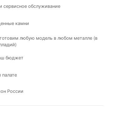
и сервисное обслуживание
ценные камни
готовим любую модель в любом металле (в
лладий)
аш бюджет
 палате
ион России