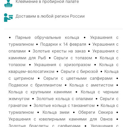
Клеймение в пробирной палате
Доставим в любой регион России
•
•
Парные обручальные кольца
Украшения с
•
•
турмалином
Подарки к 14 февраля
Украшения с
•
•
опалами
Золотые кресты на заказ
Украшения с
•
•
камнями для Рыб
Серьги с топазом
Кольца с
•
•
топазом
Украшения с хризопразом
Кольца с
•
•
кварцем-волосатиком
Серьги с бирюзой
Кольца
•
•
с цитрином
Серьги с цветными сапфирами
•
•
Подвески с бриллиантом
Кольца с аметистом
•
Кольца с крупными камнями
Кольца с черным
•
•
жемчугом
Золотые кольца с опалами
Серьги с
•
•
гранатом
Золотые кольца с танзанитом
Кольца с
•
•
•
турмалином
Кольца змеи
Обереги Секира
•
Украшения с ювелирными камнями для Овнов
•
Золотые браслеты с сапфирами
Украшения с