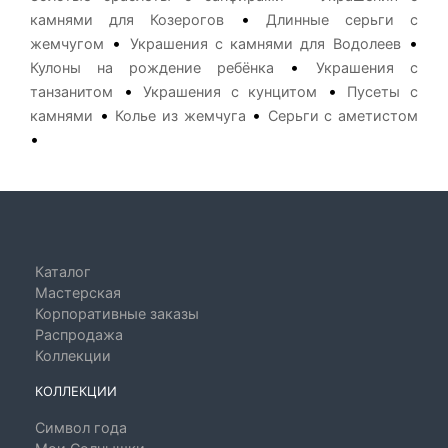
•
камнями для Козерогов
Длинные серьги с
•
•
жемчугом
Украшения с камнями для Водолеев
•
Кулоны на рождение ребёнка
Украшения с
•
•
танзанитом
Украшения с кунцитом
Пусеты с
•
•
камнями
Колье из жемчуга
Серьги с аметистом
•
Каталог
Мастерская
Корпоративные заказы
Распродажа
Коллекции
КОЛЛЕКЦИИ
Символ года