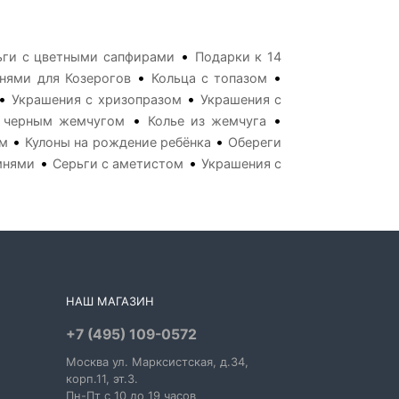
•
ьги с цветными сапфирами
Подарки к 14
•
•
нями для Козерогов
Кольца с топазом
•
•
Украшения с хризопразом
Украшения с
•
•
с черным жемчугом
Колье из жемчуга
•
•
ом
Кулоны на рождение ребёнка
Обереги
•
•
мнями
Серьги с аметистом
Украшения с
НАШ МАГАЗИН
+7 (495) 109-0572
Москва
ул. Марксистская
, д.34,
корп.11, эт.3.
Пн-Пт c 10 до 19 часов