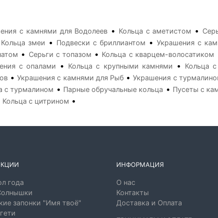
•
•
ения с камнями для Водолеев
Кольца с аметистом
Сер
•
•
•
Кольца змеи
Подвески с бриллиантом
Украшения с кам
•
•
натом
Серьги с топазом
Кольца с кварцем-волосатиком
•
•
ения с опалами
Кольца с крупными камнями
Кольца 
•
•
ов
Украшения с камнями для Рыб
Украшения с турмалин
•
•
а с турмалином
Парные обручальные кольца
Пусеты с ка
•
•
Кольца с цитрином
ЕКЦИИ
ИНФОРМАЦИЯ
л года
О нас
Солнышки
Контакты
ие запонки "Имя твоё"
Доставка и Оплата
гети