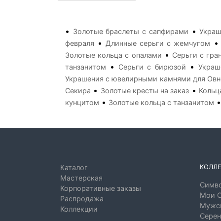
•
•
Золотые браслеты с сапфирами
Украш
•
февраля
Длинные серьги с жемчугом
•
Золотые кольца с опалами
Серьги с гра
•
•
танзанитом
Серьги с бирюзой
Украш
Украшения с ювелирными камнями для Овн
•
•
Секира
Золотые кресты на заказ
Кольц
•
кунцитом
Золотые кольца с танзанитом
КОЛЛ
Каталог
Мастерская
Симво
Корпоративные заказы
Мои 
Распродажа
Мужск
Коллекции
Серен