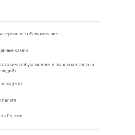
и сервисное обслуживание
ценные камни
готовим любую модель в любом металле (в
лладий)
аш бюджет
 палате
ион России