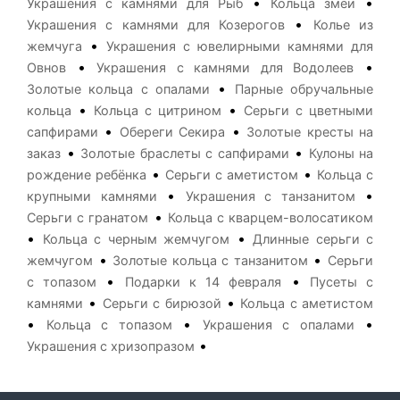
•
•
Украшения с камнями для Рыб
Кольца змеи
•
Украшения с камнями для Козерогов
Колье из
•
жемчуга
Украшения с ювелирными камнями для
•
•
Овнов
Украшения с камнями для Водолеев
•
Золотые кольца с опалами
Парные обручальные
•
•
кольца
Кольца с цитрином
Серьги с цветными
•
•
сапфирами
Обереги Секира
Золотые кресты на
•
•
заказ
Золотые браслеты с сапфирами
Кулоны на
•
•
рождение ребёнка
Серьги с аметистом
Кольца с
•
•
крупными камнями
Украшения с танзанитом
•
Серьги с гранатом
Кольца с кварцем-волосатиком
•
•
Кольца с черным жемчугом
Длинные серьги с
•
•
жемчугом
Золотые кольца с танзанитом
Серьги
•
•
с топазом
Подарки к 14 февраля
Пусеты с
•
•
камнями
Серьги с бирюзой
Кольца с аметистом
•
•
•
Кольца с топазом
Украшения с опалами
•
Украшения с хризопразом